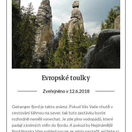
Evropské toulky
Zveřejněno v
12.6.2018
Geiranger fjord je takto známý. Pokud Vás Vaše chutě v
cestování táhnou na sever, tak tuto zastávku byste
rozhodně neměli vynechat. Je zde plno vodopádů, které
padají z kolmých stěn do fjordu. A pokud by Nejznámější
fjord Norska Vám pohled pouze ze zdola nestačil, můžete si