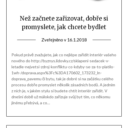
Než začnete zařizovat, dobře si
promyslete, jak chcete bydlet
Zveřejněno v
16.1.2018
Pokud právě zvažujete, jak co nejlépe zařídit interiér vašeho
nového do http://byznys.lidovky.cz/sklapeni-sedacek-v-
letadle-nejvetsi-zdroj-konfliktu-co-kdyby-se-za-to-platilo-
1wh-/doprava.aspx%3Fc%3DA170602_173232_ln-
doprava_pavemu či bytu, tak je dobré si na začátku celého
procesu dobře promyslet několik zásadních bodů. A jedním
z nich je, v jakém stylu si budete chtít interiér zařídit. V
dnešní době už málokdo zařizuje svůj byt tím, co někomu
jinému přebývá, a co…