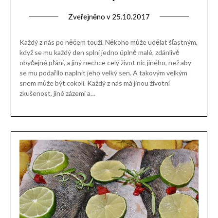
Zveřejněno v
25.10.2017
Každý z nás po něčem touží. Někoho může udělat šťastným,
když se mu každý den splní jedno úplně malé, zdánlivě
obyčejné přání, a jiný nechce celý život nic jiného, než aby
se mu podařilo naplnit jeho velký sen. A takovým velkým
snem může být cokoli. Každý z nás má jinou životní
zkušenost, jiné zázemí a…