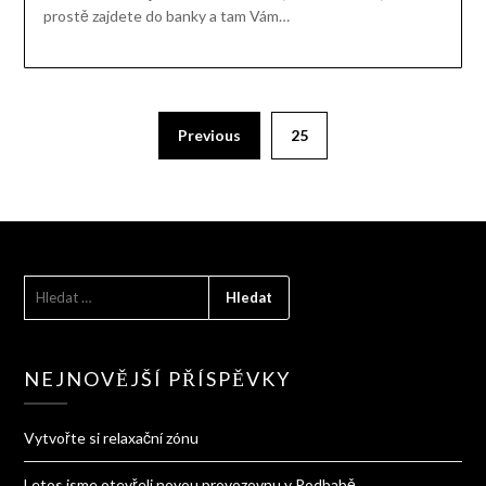
prostě zajdete do banky a tam Vám…
Previous
25
VYHLEDÁVÁNÍ
NEJNOVĚJŠÍ PŘÍSPĚVKY
Vytvořte si relaxační zónu
Letos jsme otevřeli novou provozovnu v Podbabě