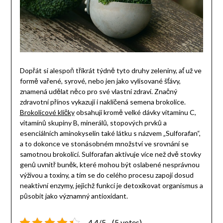
Dopřát si alespoň třikrát týdně tyto druhy zeleniny, ať už ve
formě vařené, syrové, nebo jen jako vylisované šťávy,
znamená udělat něco pro své vlastní zdraví. Značný
zdravotní přínos vykazují i naklíčená semena brokolice.
Brokolicové klíčky
obsahují kromě velké dávky vitamínu C,
vitamínů skupiny B, minerálů, stopových prvků a
esenciálních aminokyselin také látku s názvem „Sulforafan“,
a to dokonce ve stonásobném množství ve srovnání se
samotnou brokolicí. Sulforafan aktivuje více než dvě stovky
genů uvnitř buněk, které mohou být oslabené nesprávnou
výživou a toxiny, a tím se do celého procesu zapojí dosud
neaktivní enzymy, jejichž funkcí je detoxikovat organismus a
působit jako významný antioxidant.
4.4/5 - (5 votes)