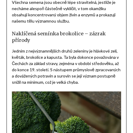
Všechna semena jsou obecně lépe stravitelná, jestliže je
necháme alespoň částečně vyklíčit, v tom okamžiku
obsahují koncentrovaný objem živin a enzymů a prokazují
našemu tělu významnou službu.
Naklíčená semínka brokolice – zázrak
přírody
Jedním z nejvýznamnějších druhů zeleniny je hlávkové zelí,
květák, brokolice a kapusta. Ta byla dokonce považována v
Čechách za základ stravy, zejména v období středověku, až
do konce 19. století. S nástupem průmyslově zpracovaných
a dovážených potravin a surovin se její význam postupně
snížil na minimum, což je velká chyba.