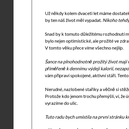
Už někdy kolem dvaceti let máme dostatek 
by ten náš život měl vypadat.
Nikoho tehdy 
Snad by k tomuto důležitému rozhodnutí mě
bylo nejen optimistické, ale prožité ve zdr
V tomto věku přece víme všechno nejlíp.
Šance na plnohodnotně prožitý život mají vš
přiměřeně k dennímu výdeji kalorií, nezapo
vám připraví spokojené, aktivní stáří. Ten
Nerudné, nazlobené staříky a věčně si stěžují
Protože kdo jenom trochu přemýšlí, ví, že ús
vyrazíme do ulic.
Tuto radu bych umístila na první stránku kn