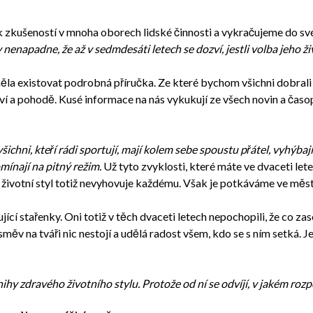
zkušeností v mnoha oborech lidské činnosti a vykračujeme do své 
nenapadne, že až v sedmdesáti letech se dozví, jestli volba jeho ži
la existovat podrobná příručka. Ze které bychom všichni dobrali m
aví a pohodě. Kusé informace na nás vykukují ze všech novin a časop
ichni, kteří rádi sportují, mají kolem sebe spoustu přátel, vyhýbaj
mínají na pitný režim.
Už tyto zvyklosti, které máte ve dvaceti le
to životní styl totiž nevyhovuje každému. Však je potkáváme ve měs
cí stařenky. Oni totiž v těch dvaceti letech nepochopili, že co zasej
měv na tváři nic nestojí a udělá radost všem, kdo se s ním setká. Je
ihy zdravého životního stylu. Protože od ní se odvíjí, v jakém roz