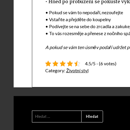
• Hned po probuzení se pokuste vyk
• Pokud se vám to nepodaří, nezoufejte
• Vstaňte a přejděte do koupelny
• Podívejte se na sebe do zrcadla a zaku
• To vás rozesměje a přenese z nočního sp
A pokud se vám ten úsměv podaří udržet po
4.5/5 - (6 votes)
Category:
Životní styl
VYHLEDÁVÁNÍ