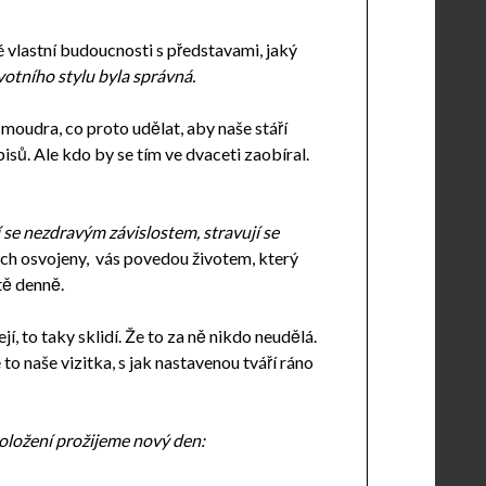
vlastní budoucnosti s představami, jaký
votního stylu byla správná.
oudra, co proto udělat, aby naše stáří
isů. Ale kdo by se tím ve dvaceti zaobíral.
í se nezdravým závislostem, stravují se
tech osvojeny, vás povedou životem, který
tě denně.
í, to taky sklidí. Že to za ně nikdo neudělá.
 to naše vizitka, s jak nastavenou tváří ráno
položení prožijeme nový den: