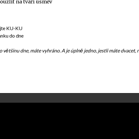
ouzlit na tváři úsměv
kejte KU-KU
ánku do dne
 většinu dne, máte vyhráno. A je úplně jedno, jestli máte dvacet,