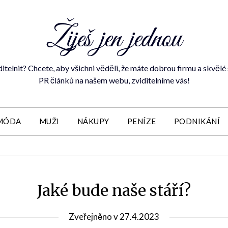
Žiješ jen jednou
ditelnit? Chcete, aby všichni věděli, že máte dobrou firmu a skvě
PR článků na našem webu, zviditelníme vás!
MÓDA
MUŽI
NÁKUPY
PENÍZE
PODNIKÁNÍ
Jaké bude naše stáří?
Zveřejněno v
27.4.2023