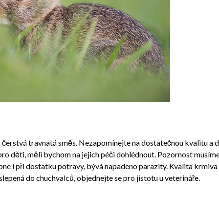
 čerstvá travnatá směs. Nezapomínejte na dostatečnou kvalitu a dá
pro děti, měli bychom na jejich péči dohlédnout. Pozornost musím
ne i při dostatku potravy, bývá napadeno parazity. Kvalita krmiva s
 slepená do chuchvalců, objednejte se pro jistotu u veterináře.