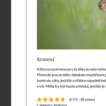
Krmení
Klíčovou potravou pro králíky je seno nebo
Přestože jsou králíčci ideálním mazlíčkem 
kontrolu váhy, jestliže zvířátko nápadně hub
srsti. Měla by být hustá a hebká, jestliže je
4.7/5 - (8 votes)
Category:
Nákupy