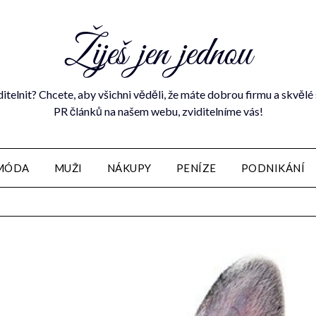
Žiješ jen jednou
ditelnit? Chcete, aby všichni věděli, že máte dobrou firmu a skvě
PR článků na našem webu, zviditelníme vás!
MÓDA
MUŽI
NÁKUPY
PENÍZE
PODNIKÁNÍ