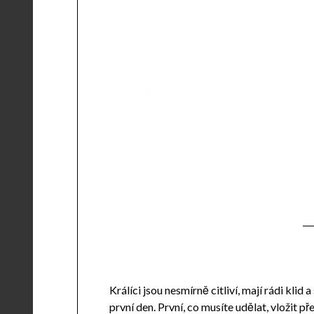
Králíci jsou nesmírně citliví, mají rádi kli
první den. První, co musíte udělat, vložit 