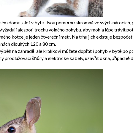
nném domě, ale i v bytě. Jsou poměrně skromná ve svých nárocích, 
 Vyžadují alespoň trochu volného pohybu, aby mohla lépe trávit po
ého kotce je jeden čtvereční metr. Na trhu jich existuje bezpočet,
anách dlouhých 120 a 80 cm.
ý výběh na zahradě, ale králíkovi můžete dopřát i pohyb v bytě po 
y prodlužovací šňůry a elektrické kabely, uzavřít okna, případně 