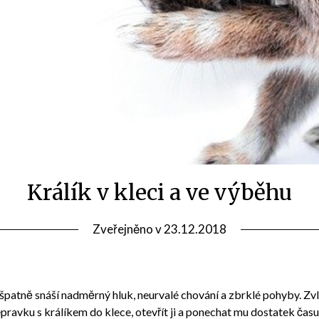
Králík v kleci a ve výběhu
Zveřejněno v
23.12.2018
d a špatně snáší nadměrný hluk, neurvalé chování a zbrklé pohyby. Z
přepravku s králíkem do klece, otevřít ji a ponechat mu dostatek č