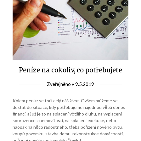
Peníze na cokoliv, co potřebujete
Zveřejněno v
9.5.2019
Kolem peněz se točí celý náš život. Ovšem můžeme se
dostat do situace, kdy potřebujeme najednou větší obnos
financí, ať už je to na splacení většího dluhu, na vyplacení
sourozence z nemovitosti, na splacení exekuce, nebo
naopak na něco radostného, třeba pořízení nového bytu,
koupě pozemku, stavba domu, rekonstrukce domácnosti,
pořízení nového automobilu či výlet…