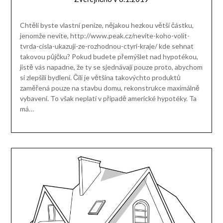
Chtěli byste vlastní peníze, nějakou hezkou větší částku,
jenomže nevíte, http://www.peak.cz/nevite-koho-volit-
tvrda-cisla-ukazuji-ze-rozhodnou-ctyri-kraje/ kde sehnat
takovou půjčku? Pokud budete přemýšlet nad hypotékou,
jistě vás napadne, že ty se sjednávají pouze proto, abychom
si zlepšili bydlení. Čili je většina takovýchto produktů
zaměřená pouze na stavbu domu, rekonstrukce maximálně
vybavení. To však neplatí v případě americké hypotéky. Ta
má…