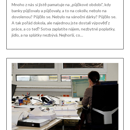
Mnoho z nás si jistě pamatuje na „půjčkové období“, kdy
banky půjčovaly a půjčovaly, a to na cokoliv, nebylo na
dovolenou? Půjčilo se. Nebylo na vánoční dárky? Půjčilo se.
A tak pořád dokola, ale najednou jste dostali výpověď z
práce, a co teď? Sotva zaplatíte nájem, nezbytné poplatky,
jídlo, a na splátky nezbývá. Nejhorší, co…