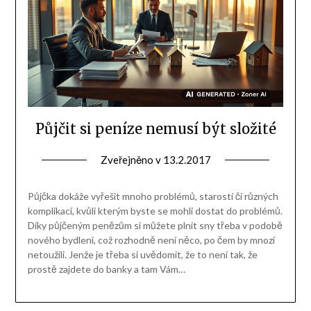
Půjčit si peníze nemusí být složité
Zveřejněno v
13.2.2017
Půjčka dokáže vyřešit mnoho problémů, starostí či různých
komplikací, kvůli kterým byste se mohli dostat do problémů.
Díky půjčeným penězům si můžete plnit sny třeba v podobě
nového bydlení, což rozhodně není něco, po čem by mnozí
netoužili. Jenže je třeba si uvědomit, že to není tak, že
prostě zajdete do banky a tam Vám…