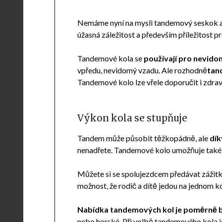
Nemáme nyní na mysli tandemový seskok al
úžasná záležitost a především příležitost pr
Tandemové kola se
používají pro nevido
vpředu, nevidomý vzadu. Ale rozhodně
tand
Tandemové kolo lze vřele doporučit i zdra
Výkon kola se stupňuje
Tandem může působit těžkopádně, ale
dík
nenadřete. Tandemové kolo umožňuje také s
Můžete si se spolujezdcem předávat zážitky
možnost, že rodič a dítě jedou na jednom ko
Nabídka tandemových kol je poměrně 
nebo horské. Při volbě tandemového kola je 