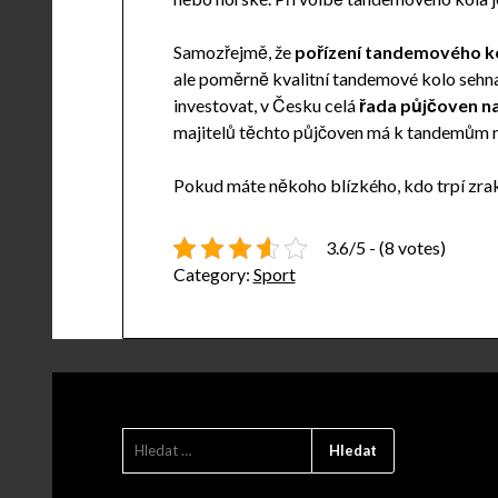
Samozřejmě, že
pořízení tandemového kol
ale poměrně kvalitní tandemové kolo sehna
investovat, v Česku celá
řada půjčoven n
majitelů těchto půjčoven má k tandemům ně
Pokud máte někoho blízkého, kdo trpí zra
3.6/5 - (8 votes)
Category:
Sport
VYHLEDÁVÁNÍ