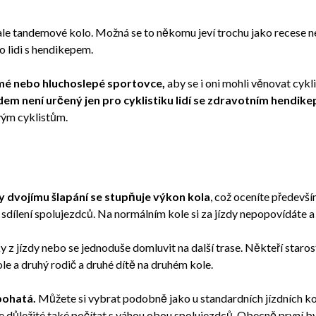
e tandemové kolo. Možná se to někomu jeví trochu jako recese ne
o lidi s hendikepem.
mé nebo hluchoslepé sportovce,
aby se i oni mohli věnovat cykl
em není určený jen pro cyklistiku lidí se zdravotním hendik
vým cyklistům.
y dvojímu šlapání se stupňuje výkon kola
, což oceníte předevší
dílení spolujezdců. Na normálním kole si za jízdy nepopovídáte 
 z jízdy nebo se jednoduše domluvit na další trase. Někteří staros
le a druhý rodič a druhé dítě na druhém kole.
bohatá.
Můžete si vybrat podobně jako u standardních jízdních kol
důležité také počítat s váhou obou spolujezdců. Obecně první by mě