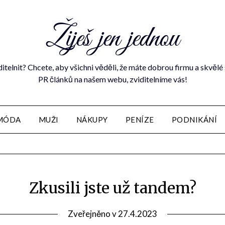
Žiješ jen jednou
ditelnit? Chcete, aby všichni věděli, že máte dobrou firmu a skvě
PR článků na našem webu, zviditelníme vás!
MÓDA
MUŽI
NÁKUPY
PENÍZE
PODNIKÁNÍ
Zkusili jste už tandem?
Zveřejněno v
27.4.2023