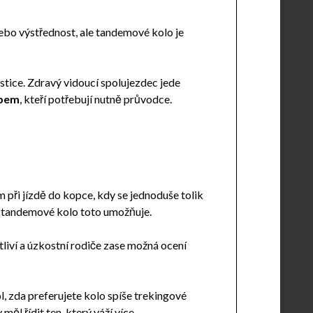
bo výstřednost, ale tandemové kolo je
istice. Zdravý vidoucí spolujezdec jede
epem
, kteří potřebují nutně průvodce.
m při jízdě do kopce, kdy se jednoduše tolik
a tandemové kolo toto umožňuje.
tliví a úzkostní rodiče zase možná ocení
, zda preferujete kolo spíše trekingové
l řídit ten, který váží více.