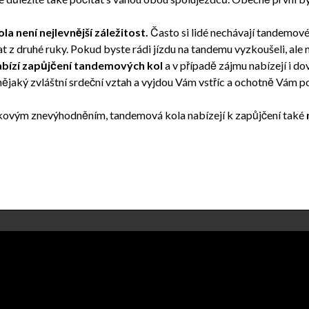
a není nejlevnější záležitost.
Často si lidé nechávají tandemové
t z druhé ruky. Pokud byste rádi jízdu na tandemu vyzkoušeli, al
abízí zapůjčení tandemových kol
a v případě zájmu nabízejí i do
jaký zvláštní srdeční vztah a vyjdou Vám vstříc a ochotně Vám po
kovým znevýhodněním, tandemová kola nabízejí k zapůjčení také