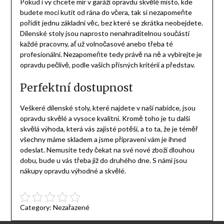
Pokud i vy chcete mír v garáži opravdu skvělé místo, kde
budete moci kutit od rána do včera, tak si nezapomeňte
pořídit jednu základní věc, bez které se zkrátka neobejdete.
Dílenské stoly
jsou naprosto nenahraditelnou součástí
každé pracovny, ať už volnočasové anebo třeba té
profesionální. Nezapomeňte tedy právě na ně a vybírejte je
opravdu pečlivě, podle vašich přísných kritérií a představ.
Perfektní dostupnost
Veškeré dílenské stoly, které najdete v naší nabídce, jsou
opravdu skvělé a vysoce kvalitní. Kromě toho je tu další
skvělá výhoda, která vás zajisté potěší, a to ta, že je téměř
všechny máme skladem a jsme připraveni vám je ihned
odeslat. Nemusíte tedy čekat na své nové zboží dlouhou
dobu, bude u vás třeba již do druhého dne. S námi jsou
nákupy opravdu výhodné a skvělé.
Category:
Nezařazené