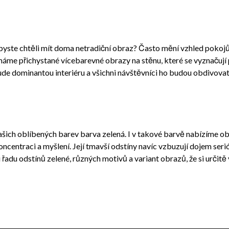
yste chtěli mít doma netradiční obraz? Často mění vzhled pokojů 
 máme přichystané vícebarevné
obrazy na stěnu
, které se vyznačují
ude dominantou interiéru a všichni návštěvníci ho budou obdivovat.
 Vašich oblíbených barev barva zelená. I v takové barvě nabízíme o
centraci a myšlení. Její tmavší odstíny navíc vzbuzují dojem serióz
adu odstínů zelené, různých motivů a variant obrazů, že si určitě