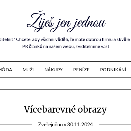
Žiješ jen jednou
ditelnit? Chcete, aby všichni věděli, že máte dobrou firmu a skvě
PR článků na našem webu, zviditelníme vás!
MÓDA
MUŽI
NÁKUPY
PENÍZE
PODNIKÁNÍ
Vícebarevné obrazy
Zveřejněno v
30.11.2024