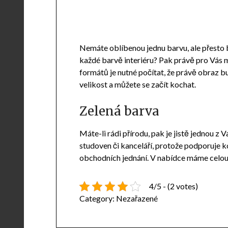
Nemáte oblíbenou jednu barvu, ale přesto b
každé barvě interiéru? Pak právě pro Vás
formátů je nutné počítat, že právě obraz b
velikost a můžete se začít kochat.
Zelená barva
Máte-li rádi přírodu, pak je jistě jednou z
studoven či kanceláří, protože podporuje kon
obchodních jednání. V nabídce máme celou ř
4/5 - (2 votes)
Category:
Nezařazené