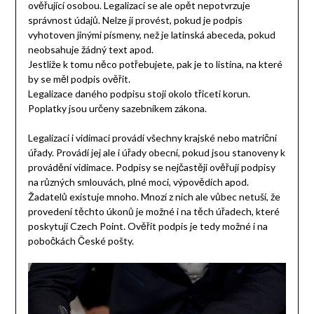
ověřující osobou. Legalizací se ale opět nepotvrzuje
správnost údajů. Nelze ji provést, pokud je podpis
vyhotoven jinými písmeny, než je latinská abeceda, pokud
neobsahuje žádný text apod.
Jestliže k tomu něco potřebujete, pak je to listina, na které
by se měl podpis ověřit.
Legalizace daného podpisu stojí okolo třiceti korun.
Poplatky jsou určeny sazebníkem zákona.
Legalizaci i vidimaci provádí všechny krajské nebo matriční
úřady. Provádí jej ale i úřady obecní, pokud jsou stanoveny k
provádění vidimace. Podpisy se nejčastěji ověřují podpisy
na různých smlouvách, plné moci, výpovědích apod.
Žadatelů existuje mnoho. Mnozí z nich ale vůbec netuší, že
provedení těchto úkonů je možné i na těch úřadech, které
poskytují Czech Point. Ověřit podpis je tedy možné i na
pobočkách České pošty.