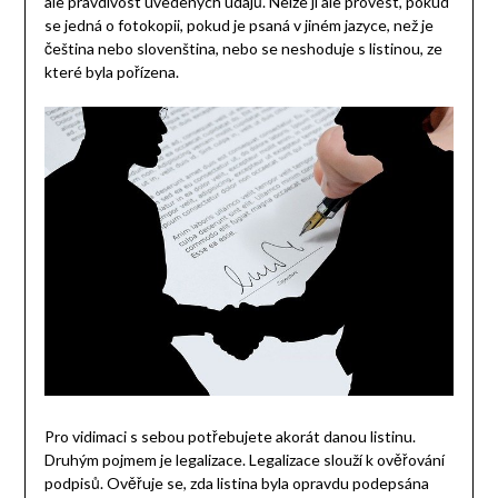
ale pravdivost uvedených údajů. Nelze ji ale provést, pokud
se jedná o fotokopii, pokud je psaná v jiném jazyce, než je
čeština nebo slovenština, nebo se neshoduje s listinou, ze
které byla pořízena.
Pro vidimaci s sebou potřebujete akorát danou listinu.
Druhým pojmem je legalizace. Legalizace slouží k ověřování
podpisů. Ověřuje se, zda listina byla opravdu podepsána