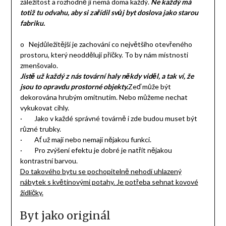
záležitost a rozhodně ji nemá doma každý.
Ne každý má
totiž tu odvahu, aby si zařídil svůj byt doslova jako starou
fabriku.
o Nejdůležitější je zachování co největšího otevřeného
prostoru, který neoddělují příčky. To by nám místnosti
zmenšovalo.
Jistě už každý z nás tovární haly někdy viděl, a tak ví, že
jsou to opravdu prostorné objekty.
Zeď může být
dekorována hrubým omítnutím. Nebo můžeme nechat
vykukovat cihly.
· Jako v každé správné továrně i zde budou muset být
různé trubky.
· Ať už mají nebo nemají nějakou funkci.
· Pro zvýšení efektu je dobré je natřít nějakou
kontrastní barvou.
Do takového bytu se pochopitelně nehodí uhlazený
nábytek s květinovými potahy. Je potřeba sehnat kovové
židličky.
Byt jako originál