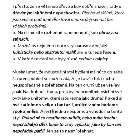
I přesto, že se většinou dřevo a kov dobře snášejí, tady
s
dřevěnými skříněmi nepochodíte.
Plechové skříně, které
jsou velice podobné těm továrním, se dají sehnat bez
větších problémů.
o Na co musíte rozhodně zapomenout, jsou
obrazy na
stěnách.
o Možná by nejméně tento styl narušoval nějaký
kubistický nebo abstraktní malíř
, ale je tu lepší řešení.
o V každé tovární hale byly různé
cedule s nápisy.
Musím uznat, že industriální styl bydlení má něco do sebe.
Na první pohled se možná zdá, že je tu vše tak trochu
neuspořádané a zpřeházené. Na ten druhý už se vše jeví
jinak. Na druhou stranu, proč bychom měli mít všichni své
byty jako uniformy, které jsou jedna jako druhá?
Pokud si
byt zařídíme s velkou fantazií, určitě v něm budeme
spokojenější.
A ještě jednu nespornou výhodu má tento
styl.
Pokud něco nestihnete uklidit, nebo máte trochu
nepořádnější děti, bude to vždy vypadat, jako by tam ten
nepořádek patřil.
Jen se to nesmí přehnat.