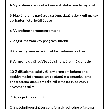
4.
Vytvoříme kompletní koncept, doladíme barvy, styl
5.
Naplánujeme návštěvu salónů, vizážistky kvůli make-
up, kadeřnictví kvůli účesu
6.
Vytvoříme harmonogram dne
7.
Zajistíme zábavný program, hudbu
8.
Catering, moderování, obřad, administrativu.
9.
A mnoho dalšího. Vše závisí na vzájemné dohodě.
10.
Zajišťujeme také veškerý program během dne,
podáváme informace svatebčanům a organizujeme
chod celého dne. Samozřejmě jsme po ruce vždy i
novomanželům.
Ø
A jak je to s cenou?
Ø
Svatební koordinátor cena
je však rozhodně přijatelná