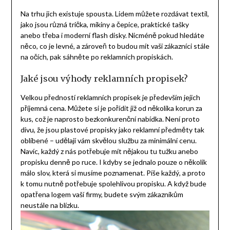
Na trhu jich existuje spousta. Lidem můžete rozdávat textil,
jako jsou různá trička, mikiny a čepice, praktické tašky
anebo třeba i moderní flash disky. Nicméně pokud hledáte
něco, co je levné, a zároveň to budou mít vaši zákazníci stále
na očích, pak sáhněte po
reklamních propiskách
.
Jaké jsou výhody reklamních propisek?
Velkou předností reklamních propisek je především jejich
příjemná cena. Můžete si je pořídit již od několika korun za
kus, což je naprosto bezkonkurenční nabídka. Není proto
divu, že jsou plastové propisky jako reklamní předměty tak
oblíbené – udělají vám skvělou službu za minimální cenu.
Navíc, každý z nás potřebuje mít nějakou tu tužku anebo
propisku denně po ruce. I kdyby se jednalo pouze o několik
málo slov, která si musíme poznamenat. Píše každý, a proto
k tomu nutně potřebuje spolehlivou propisku. A když bude
opatřena logem vaší firmy, budete svým zákazníkům
neustále na blízku.