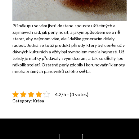
Při nákupu se vám jistě dostane spousta užitečných a
zajímavých rad, jak perly nosit, a jakým způsobem se o ně
starat, aby nejenom vám, ale i dalším generacím dělaly
radost. Jedná se totiž produkt přírody, který byl ceněn už v
dávných kulturách a vždy byl symbolem moci a hojnosti. Už
tehdy je matky předávaly svým dcerám, a tak se dědily i po
několik století. Ostatně perly zdobily i korunovační klenoty
mnoha známých panovníků celého světa.
4.2/5 - (4 votes)
Category:
Krása
VYHLEDÁVÁNÍ