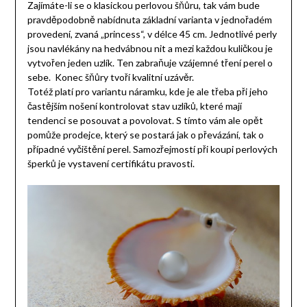
Zajímáte-li se o klasickou perlovou šňůru, tak vám bude
pravděpodobně nabídnuta základní varianta v jednořadém
provedení, zvaná „princess“, v délce 45 cm. Jednotlivé perly
jsou navlékány na hedvábnou nit a mezi každou kuličkou je
vytvořen jeden uzlík. Ten zabraňuje vzájemné tření perel o
sebe. Konec šňůry tvoří kvalitní uzávěr.
Totéž platí pro variantu náramku, kde je ale třeba při jeho
častějším nošení kontrolovat stav uzlíků, které mají
tendenci se posouvat a povolovat. S tímto vám ale opět
pomůže prodejce, který se postará jak o převázání, tak o
případné vyčištění perel. Samozřejmostí při koupi perlových
šperků je vystavení certifikátu pravosti.