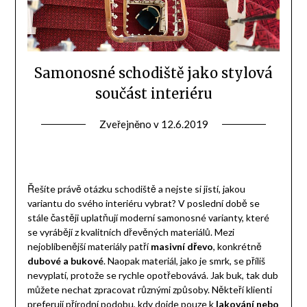
Samonosné schodiště jako stylová
součást interiéru
Zveřejněno v
12.6.2019
Řešíte právě otázku schodiště a nejste si jistí, jakou
variantu do svého interiéru vybrat? V poslední době se
stále častěji uplatňují moderní samonosné varianty, které
se vyrábějí z kvalitních dřevěných materiálů. Mezi
nejoblíbenější materiály patří
masivní dřevo
, konkrétně
dubové a bukové
. Naopak materiál, jako je smrk, se příliš
nevyplatí, protože se rychle opotřebovává. Jak buk, tak dub
můžete nechat zpracovat různými způsoby. Někteří klienti
preferují přírodní podobu, kdy dojde pouze k
lakování nebo