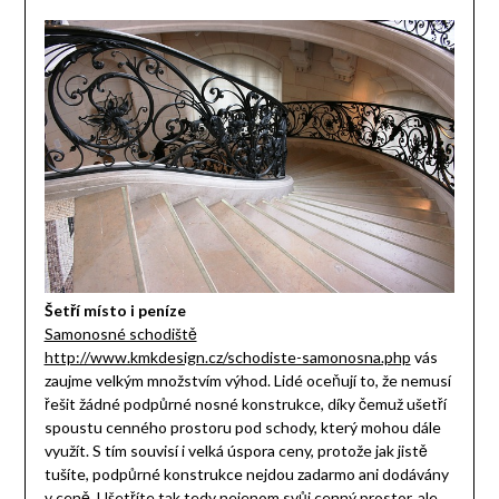
Šetří místo i peníze
Samonosné schodiště
http://www.kmkdesign.cz/schodiste-samonosna.php
vás
zaujme velkým množstvím výhod. Lidé oceňují to, že nemusí
řešit žádné podpůrné nosné konstrukce, díky čemuž ušetří
spoustu cenného prostoru pod schody, který mohou dále
využít. S tím souvisí i velká úspora ceny, protože jak jistě
tušíte, podpůrné konstrukce nejdou zadarmo ani dodávány
v ceně. Ušetříte tak tedy nejenom svůj cenný prostor, ale