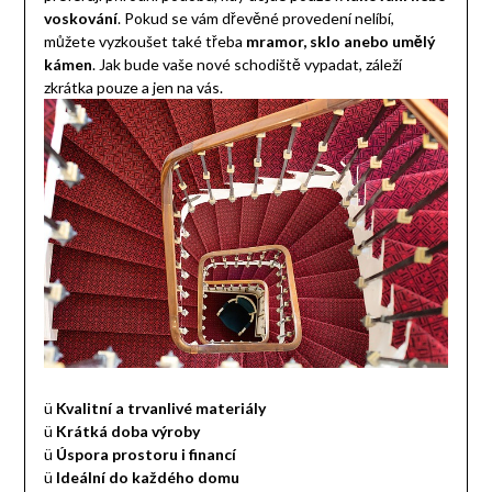
voskování
. Pokud se vám dřevěné provedení nelíbí,
můžete vyzkoušet také třeba
mramor, sklo anebo umělý
kámen
. Jak bude vaše nové schodiště vypadat, záleží
zkrátka pouze a jen na vás.
ü
Kvalitní a trvanlivé materiály
ü
Krátká doba výroby
ü
Úspora prostoru i financí
ü
Ideální do každého domu