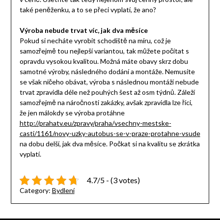
také peněženku, a to se přeci vyplatí, že ano?
Výroba nebude trvat víc, jak dva měsíce
Pokud si necháte vyrobit schodiště na míru, což je
samozřejmě tou nejlepší variantou, tak můžete počítat s
opravdu vysokou kvalitou. Možná máte obavy skrz dobu
samotné výroby, následného dodání a montáže. Nemusíte
se však ničeho obávat, výroba s následnou montáží nebude
trvat zpravidla déle než pouhých šest až osm týdnů. Záleží
samozřejmě na náročnosti zakázky, avšak zpravidla lze říci,
že jen málokdy se výroba protáhne
http://prahatv.eu/zpravy/praha/vsechny-mestske-
casti/1161/novy-uzky-autobus-se-v-praze-protahne-vsude
na dobu delší, jak dva měsíce. Počkat si na kvalitu se zkrátka
vyplatí.
4.7/5 - (3 votes)
Category:
Bydlení