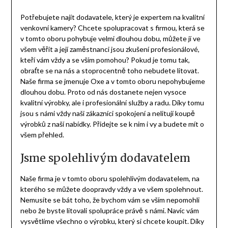
Potřebujete najít dodavatele, který je expertem na kvalitní
venkovní kamery
? Chcete spolupracovat s firmou, která se
v tomto oboru pohybuje velmi dlouhou dobu, můžete jí ve
všem věřit a její zaměstnanci jsou zkušení profesionálové,
kteří vám vždy a se vším pomohou? Pokud je tomu tak,
obraťte se na nás a stoprocentně toho nebudete litovat.
Naše firma se jmenuje Oxe a v tomto oboru nepohybujeme
dlouhou dobu. Proto od nás dostanete nejen vysoce
kvalitní výrobky, ale i profesionální služby a radu. Díky tomu
jsou s námi vždy naši zákazníci spokojení a nelitují koupě
výrobků z naší nabídky. Přidejte se k nim i vy a budete mít o
všem přehled.
Jsme spolehlivým dodavatelem
Naše firma je v tomto oboru spolehlivým dodavatelem, na
kterého se můžete doopravdy vždy a ve všem spolehnout.
Nemusíte se bát toho, že bychom vám se vším nepomohli
nebo že byste litovali spolupráce právě s námi. Navíc vám
vysvětlíme všechno o výrobku, který si chcete koupit. Díky