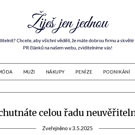
Žiješ jen jednou
ditelnit? Chcete, aby všichni věděli, že máte dobrou firmu a skvě
PR článků na našem webu, zviditelníme vás!
MÓDA
MUŽI
NÁKUPY
PENÍZE
PODNIKÁNÍ
chutnáte celou řadu neuvěřitel
Zveřejněno v
3.5.2025