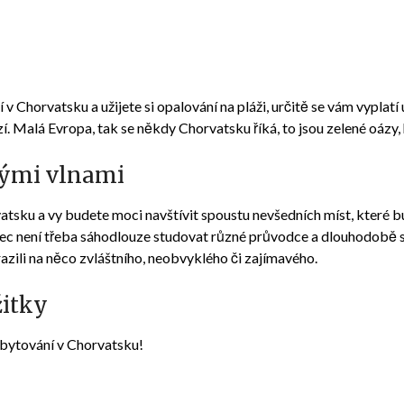
v Chorvatsku a užijete si opalování na pláži, určitě se vám vyplat
zí. Malá Evropa, tak se někdy Chorvatsku říká, to jsou zelené oázy, 
kými vlnami
vatsku
a vy budete moci navštívit spoustu nevšedních míst, které b
bec není třeba sáhodlouze studovat různé průvodce a dlouhodobě 
azili na něco zvláštního, neobvyklého či zajímavého.
žitky
ubytování v Chorvatsku!