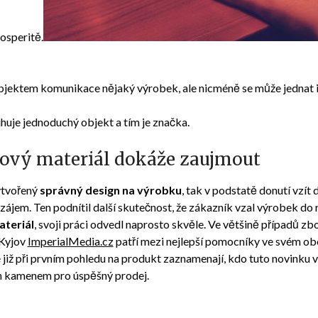
osperitě.
jektem komunikace nějaký výrobek, ale nicméně se může jednat i 
tihuje jednoduchý objekt a tím je značka.
ový materiál dokáže zaujmout
vytvořený
správný design na výrobku
, tak v podstatě donutí vzít 
ájem. Ten podnítil další skutečnost, že zákazník vzal výrobek do r
teriál
, svoji práci odvedl naprosto skvěle. Ve většině případů zb
 Kyjov
ImperialMedia.cz
patří mezi nejlepší pomocníky ve svém ob
é již při prvním pohledu na produkt zaznamenají, kdo tuto novinku v
m kamenem pro úspěšný prodej.