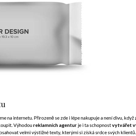
tu
e na internetu. Přirozeně se zde i lépe nakupuje a není divu, když
koupit. Výhodou
reklamních agentur
je i ta schopnost
vytvářet v
sahovat velmi výstižné texty, kterými si získá srdce svých klientů