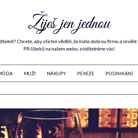
Žiješ jen jednou
ditelnit? Chcete, aby všichni věděli, že máte dobrou firmu a skvě
PR článků na našem webu, zviditelníme vás!
MÓDA
MUŽI
NÁKUPY
PENÍZE
PODNIKÁNÍ