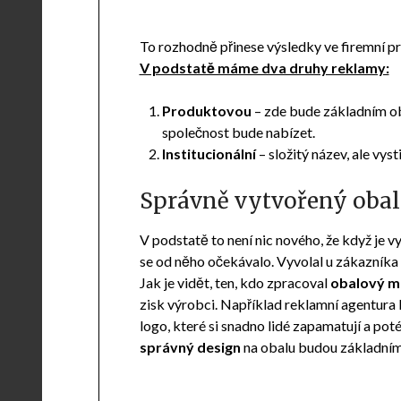
To rozhodně přinese výsledky ve firemní pr
V podstatě máme dva druhy reklamy:
Produktovou
– zde bude základním ob
společnost bude nabízet.
Institucionální
– složitý název, ale vys
Správně vytvořený obal
V podstatě to není nic nového, že když je 
se od něho očekávalo. Vyvolal u zákazníka z
Jak je vidět, ten, kdo zpracoval
obalový ma
zisk výrobci. Například reklamní agentura
logo, které si snadno lidé zapamatují a pot
správný design
na obalu budou základní