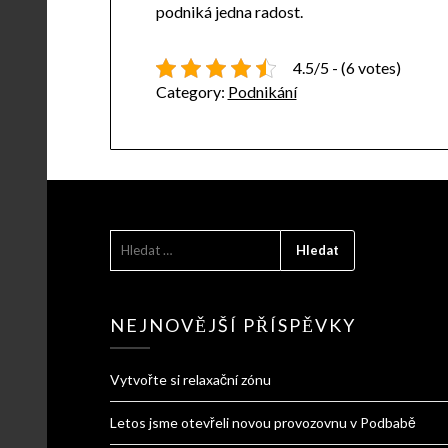
podniká jedna radost.
4.5/5 - (6 votes)
Category:
Podnikání
VYHLEDÁVÁNÍ
NEJNOVĚJŠÍ PŘÍSPĚVKY
Vytvořte si relaxační zónu
Letos jsme otevřeli novou provozovnu v Podbabě