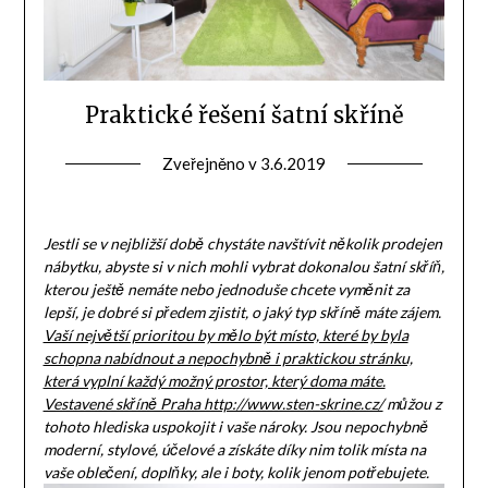
Praktické řešení šatní skříně
Zveřejněno v
3.6.2019
Jestli se v nejbližší době chystáte navštívit několik prodejen
nábytku, abyste si v nich mohli vybrat dokonalou šatní skříň,
kterou ještě nemáte nebo jednoduše chcete vyměnit za
lepší, je dobré si předem zjistit, o jaký typ skříně máte zájem.
Vaší největší prioritou by mělo být místo, které by byla
schopna nabídnout a nepochybně i praktickou stránku,
která vyplní každý možný prostor, který doma máte.
Vestavené skříně Praha http://www.sten-skrine.cz/
můžou z
tohoto hlediska uspokojit i vaše nároky. Jsou nepochybně
moderní, stylové, účelové a získáte díky nim tolik místa na
vaše oblečení, doplňky, ale i boty, kolik jenom potřebujete.