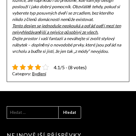
ložnice, ale například i do předsíně, kde vám její design
poslouží i jako dobrý pomocník. Obzvláště tehdy, pokud si
vyberete typ posuvných dveří se zrcadlem, bez kterého
nikdo z členů domácnosti nemůže existovat.
Tento design se jednoduše neokouká a pořád patří mezi ten
nejvyhledávanější a nejvíce působivý ze všech.
Dejte prostor i vaší fantazii a neváhejte si zvolit stylový
nábytek – doplněný o novodobé prvky, které jsou pořád na
vrcholu a buďte si jistí, že jen tak „z módy“ nevyjdou.
4.1/5 - (8 votes)
Category:
Bydlení
VYHLEDÁVÁNÍ
NEJNOVĚJŠÍ PŘÍSPĚVKY