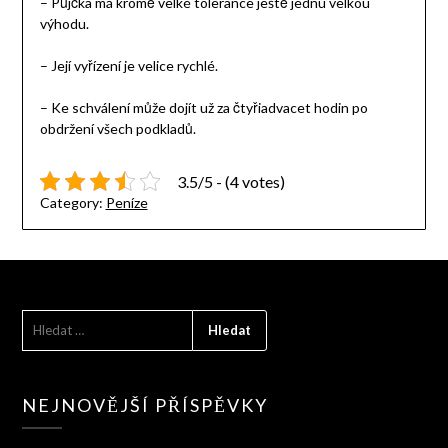
– Půjčka má kromě velké tolerance ještě jednu velkou
výhodu.
– Její vyřízení je velice rychlé.
– Ke schválení může dojít už za čtyřiadvacet hodin po
obdržení všech podkladů.
3.5/5 - (4 votes)
Category:
Peníze
VYHLEDÁVÁNÍ
NEJNOVĚJŠÍ PŘÍSPĚVKY