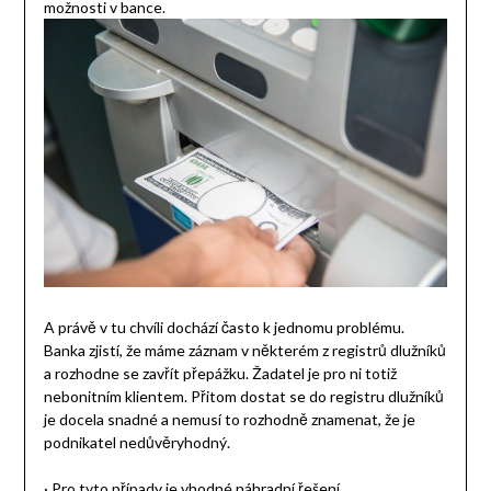
možnosti v bance.
A právě v tu chvíli dochází často k jednomu problému.
Banka zjistí, že máme záznam v některém z registrů dlužníků
a rozhodne se zavřít přepážku. Žadatel je pro ni totiž
nebonitním klientem. Přitom dostat se do registru dlužníků
je docela snadné a nemusí to rozhodně znamenat, že je
podnikatel nedůvěryhodný.
· Pro tyto případy je vhodné náhradní řešení.