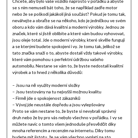
Chcete, aby bylo vaše vozidlo naprosto v pořádku a abyste
se s ním nemuseli bát toho, že se například zadře motor
nebo že se poškodí jakákoli jiná součást? Pokud je tomu tak,
neváhejte a obraťte se na někoho, kdo je jedničkou ve svém
oboru a kdo vám dává kvalitní a moderní výrobky. Jednou ze
značek, které si jistě oblíbíte a které vám budou vyhovovat,
jsou
oleje total
. Jde o moderní výrobky, které skvěle fungují
a se kterými budete spokojení i vy. Je tomu tak, jelikož se
tato značka snaží o to, abyste dostali vždy takové výrobky,
které vám pomohou s perfektní údržbou vašeho
automobilu. Nestane se vám to, že byste nedostali kvalitní
výrobek a to hned z několika důvodů:
– Jsou na ně využity moderní složky
– Jsou testovány na tu nejvyšší možnou kvalitu
– Firmě jde o spokojenost zákazníků
– Vývoj jde neustále dopředu a jsou vylepšovány
Proto se vám nestane to, že byste si nevybrali správný
druh nebo že by pro vás nebylo všechno v pořádku. I vy se
můžete navíc o tomto všem jednoduše přesvědčit díky
mnoha referencím a recenzím na internetu. Díky tomu
budete mít jistotu, že se vám všechno vyplatí na sto