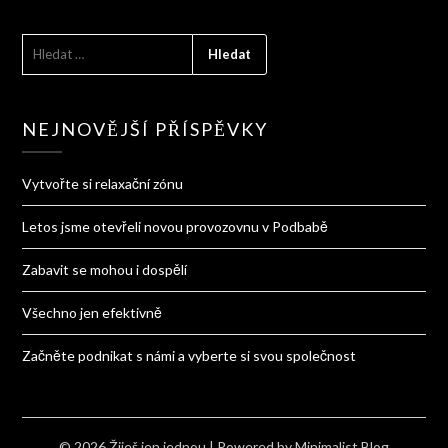
VYHLEDÁVÁNÍ
NEJNOVĚJŠÍ PŘÍSPĚVKY
Vytvořte si relaxační zónu
Letos jsme otevřeli novou provozovnu v Podbabě
Zabavit se mohou i dospělí
Všechno jen efektivně
Začněte podnikat s námi a vyberte si svou společnost
© 2026 Žiješ jen jednou
| Powered by
Minimalist Blog