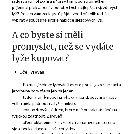
radost svým blízkým a připravit jim pod stromečkem
příjemné překvapení v podobě těch nejlepších sjezdových
lyží? Potom vám zcela jistě přijde vhod několik rad, jak
vybírat v současné široké nabídce sjezdových lyží.
A co byste si měli
promyslet, než se vydáte
lyže kupovat?
Účel lyžování
Pokud sjezdové lyžování berete pouze jako rekreaci a
jezdíte na hory třeba jen na jeden
týden v zimě nebo na nějaký víkend, potom by vaše
volba měla padnout na lyže měkčí s
kompozitovým jádrem, které nejsou tak náročné na
fyzickou zdatnost. Zároveň
předpokládejme, že lyžujete na upraveném terénu
sjezdovek a chcete si všechny dny