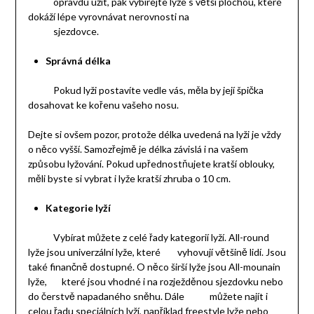
opravdu užít, pak vybírejte lyže s větší plochou, které
dokáží lépe vyrovnávat nerovnosti na
sjezdovce.
Správná délka
Pokud lyži postavíte vedle vás, měla by její špička
dosahovat ke kořenu vašeho nosu.
Dejte si ovšem pozor, protože délka uvedená na lyži je vždy
o něco vyšší. Samozřejmě je délka závislá i na vašem
způsobu lyžování. Pokud upřednostňujete kratší oblouky,
měli byste si vybrat i lyže kratší zhruba o 10 cm.
Kategorie lyží
Vybírat můžete z celé řady kategorií lyží. All-round
lyže jsou univerzální lyže, které vyhovují většině lidí. Jsou
také finančně dostupné. O něco širší lyže jsou All-mounain
lyže, které jsou vhodné i na rozježděnou sjezdovku nebo
do čerstvě napadaného sněhu. Dále můžete najít i
celou řadu speciálních lyží, například freestyle lyže nebo