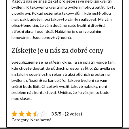
Každý z nás se snaží získat pro sebe i své nejbližší kvalitní
bydlení. K takovému kvalitnímu bydlení mohou patřit i byty
v podkroví. Pokud seženete takový dům, kde ještě půdu
mají, pak budete moci takovýto záměr realizovat. My vám
přispějeme tím, že vám dodáme naše kvalitní dřevěná
střešní okna
Toso Ideál. Nabízíme je s univerzálním
lemováním. Jsou cenově výhodná.
Získejte je u nás za dobré ceny
Specializujeme se na střešní okna. Ta se uplatní všude tam,
kde chcete dostat do půdních prostor světlo. Zpravidla se
instalují v souvislosti s rekonstrukcí půdních prostor na
bydlení, případně na kanceláře. Takové bydlení se vám
určitě bude líbit. Chcete-li využít takové nabídky, není
problém nás kontaktovat. Uvidíte, že i u vás jim to bude
moc slušet.
3.5/5 - (2 votes)
Category:
Nezařazené