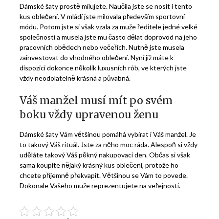
Dámské šaty
prostě milujete. Naučila jste se nosit i tento
kus oblečení. V mládí jste milovala především sportovní
módu. Potom jste si však vzala za muže ředitele jedné velké
společnosti a musela jste mu často dělat doprovod na jeho
pracovních obědech nebo večeřích. Nutně jste musela
zainvestovat do vhodného oblečení. Nyní již máte k
dispozici dokonce několik luxusních rób, ve kterých jste
vždy neodolatelně krásná a půvabná.
Váš manžel musí mít po svém
boku vždy upravenou ženu
Dámské šaty Vám většinou pomáhá vybírat i Váš manžel. Je
to takový Váš rituál. Jste za něho moc ráda. Alespoň si vždy
uděláte takový Váš pěkný nakupovací den. Občas si však
sama koupíte nějaký krásný kus oblečení, protože ho
chcete příjemně překvapit. Většinou se Vám to povede.
Dokonale Vašeho muže reprezentujete na veřejnosti.