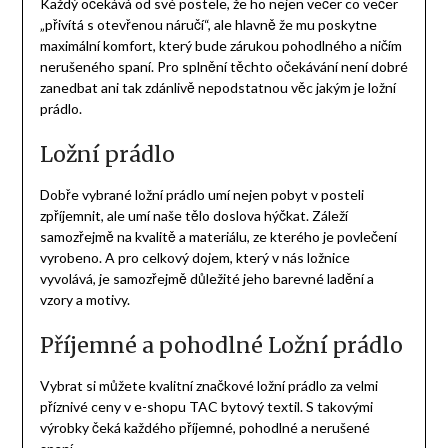
Každý očekává od své postele, že ho nejen večer co večer
„přivítá s otevřenou náručí“, ale hlavně že mu poskytne
maximální komfort, který bude zárukou pohodlného a ničím
nerušeného spaní. Pro splnění těchto očekávání není dobré
zanedbat ani tak zdánlivě nepodstatnou věc jakým je ložní
prádlo.
Ložní prádlo
Dobře vybrané ložní prádlo umí nejen pobyt v posteli
zpříjemnit, ale umí naše tělo doslova hýčkat. Záleží
samozřejmě na kvalitě a materiálu, ze kterého je povlečení
vyrobeno. A pro celkový dojem, který v nás ložnice
vyvolává, je samozřejmě důležité jeho barevné ladění a
vzory a motivy.
Příjemné a pohodlné Ložní prádlo
Vybrat si můžete kvalitní značkové
ložní prádlo
za velmi
příznivé ceny v e-shopu TAC bytový textil. S takovými
výrobky čeká každého příjemné, pohodlné a nerušené