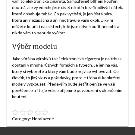
vám to
elektronická cigareta
. Samozřejmě během kouření
doutná, ale vy vdechujete čistý nikotin bez škodlivých látek,
které obsahuje tabák. Co pak vychází, je jen čistá pára,
která ani nezapáchá a ani neotravuje vaše okolí. Díky ní
můžete kouřit i na místech, kde jste dříve kouřit nemohli a
nikdo vám to nebude vyčítat.
Výběr modelu
Jako většina výrobků tak i elektronická cigareta je na trhu k
dostání v mnoha různých formách a typech. Je jen na vás,
který si vyberete a který vám bude nejvíce vyhovovat. Co
člověk, to jiný vkus a požadavky, proto e třeba di konkrétní
modely vyzkoušet. Především bude šetřit peníze ve vaší
peněžence a i to je velice příjemné povzbuzení s ukončením
kouření.
Category:
Nezařazené