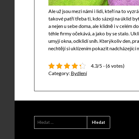
Ale už jsou mezi námi i lidi, kteří na to vy
takové patří třeba ti, kdo sázejí na
úklid by
a nejen u sebe doma, ale klidně i v celém 
téhle firmy očekává, a jako by se stalo. Ukl
umyjí okna, odklidí sníh. Kterýkoliv den, pr
nechtějí si uklízením pokazit nadcházející n
4.3/5 - (6 votes)
Category:
Bydlení
VYHLEDÁVÁNÍ