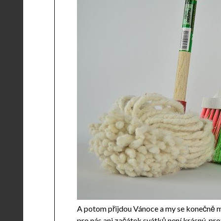
A potom přijdou Vánoce a my se konečně můž
pro nás ani začátek svátků není krásný, pr