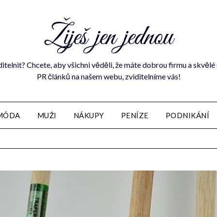
Žiješ jen jednou
ditelnit? Chcete, aby všichni věděli, že máte dobrou firmu a skvě
PR článků na našem webu, zviditelníme vás!
MÓDA
MUŽI
NÁKUPY
PENÍZE
PODNIKÁNÍ