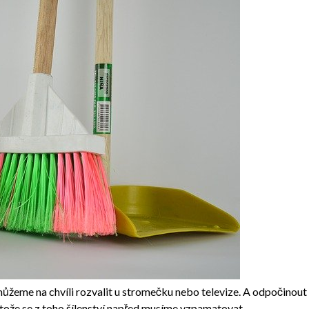
eme na chvíli rozvalit u stromečku nebo televize. A odpočinout s
otože se z toho šílenství napřed musíme vzpamatovat.