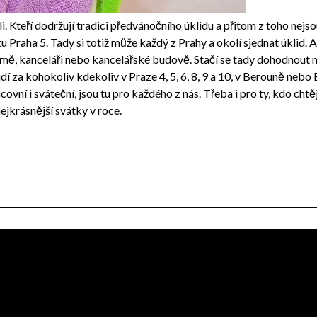
zráli. Kteří dodržují tradici předvánočního úklidu a přitom z toho ne
tu Praha 5
. Tady si totiž může každý z Prahy a okolí sjednat úklid. A
domě, kanceláři nebo kancelářské budově. Stačí se tady dohodnout
idí za kohokoliv kdekoliv v Praze 4, 5, 6, 8, 9 a 10, v Berouně nebo
acovní i sváteční, jsou tu pro každého z nás. Třeba i pro ty, kdo cht
ejkrásnější svátky v roce.