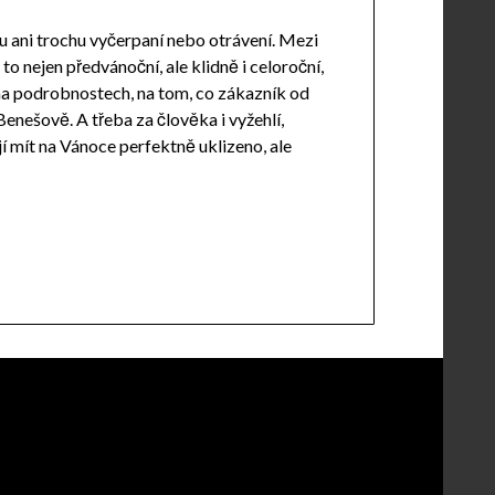
jsou ani trochu vyčerpaní nebo otrávení. Mezi
 to nejen předvánoční, ale klidně i celoroční,
 na podrobnostech, na tom, co zákazník od
 Benešově. A třeba za člověka i vyžehlí,
ějí mít na Vánoce perfektně uklizeno, ale