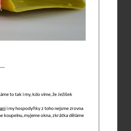
áme to tak i my, kdo víme, že Ježíšek
ani
i my hospodyňky z toho nejsme zrovna
neme koupelnu, myjeme okna, zkrátka děláme