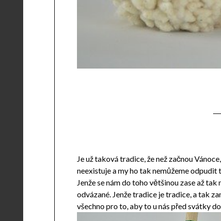
Je už taková tradice, že než začnou Vánoce,
neexistuje a my ho tak nemůžeme odpudit t
Jenže se nám do toho většinou zase až tak 
odvázané. Jenže tradice je tradice, a tak 
všechno pro to, aby to u nás před svátky d