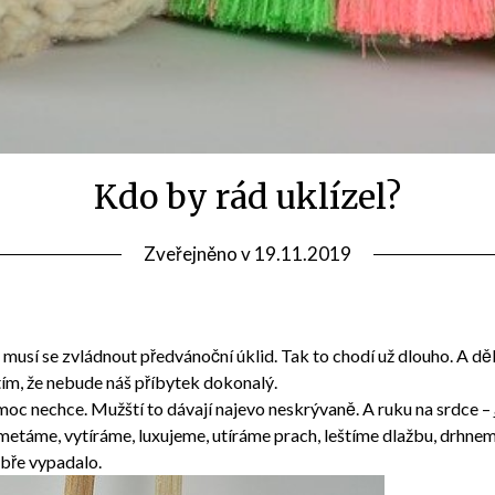
Kdo by rád uklízel?
Zveřejněno v
19.11.2019
 musí se zvládnout předvánoční úklid. Tak to chodí už dlouho. A děl
ím, že nebude náš příbytek dokonalý.
moc nechce. Mužští to dávají najevo neskrývaně. A ruku na srdce –
zametáme, vytíráme, luxujeme, utíráme prach, leštíme dlažbu, drh
obře vypadalo.