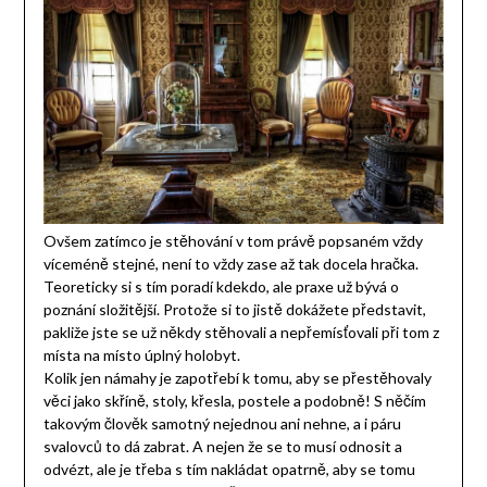
Ovšem zatímco je stěhování v tom právě popsaném vždy
víceméně stejné, není to vždy zase až tak docela hračka.
Teoreticky si s tím poradí kdekdo, ale praxe už bývá o
poznání složitější. Protože si to jistě dokážete představit,
pakliže jste se už někdy stěhovali a nepřemísťovali při tom z
místa na místo úplný holobyt.
Kolik jen námahy je zapotřebí k tomu, aby se přestěhovaly
věci jako skříně, stoly, křesla, postele a podobně! S něčím
takovým člověk samotný nejednou ani nehne, a i páru
svalovců to dá zabrat. A nejen že se to musí odnosit a
odvézt, ale je třeba s tím nakládat opatrně, aby se tomu