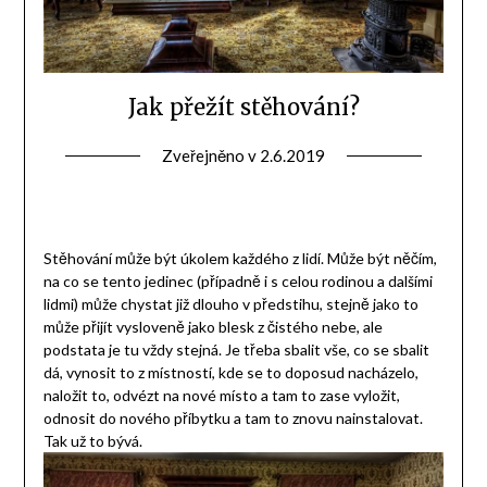
Jak přežít stěhování?
Zveřejněno v
2.6.2019
Stěhování může být úkolem každého z lidí. Může být něčím,
na co se tento jedinec (případně i s celou rodinou a dalšími
lidmi) může chystat již dlouho v předstihu, stejně jako to
může přijít vysloveně jako blesk z čistého nebe, ale
podstata je tu vždy stejná. Je třeba sbalit vše, co se sbalit
dá, vynosit to z místností, kde se to doposud nacházelo,
naložit to, odvézt na nové místo a tam to zase vyložit,
odnosit do nového příbytku a tam to znovu nainstalovat.
Tak už to bývá.