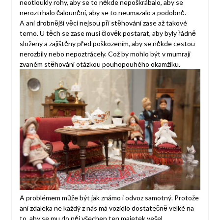
neotloukly rohy, aby se to někde nepoškrábalo, aby se
neroztrhalo čalounění, aby se to neumazalo a podobně.
A ani drobnější věci nejsou při stěhování zase až takové
terno. U těch se zase musí člověk postarat, aby byly řádně
složeny a zajištěny před poškozením, aby se někde cestou
nerozbily nebo nepoztrácely. Což by mohlo být v mumraji
zvaném stěhování otázkou pouhopouhého okamžiku.
A problémem může být jak známo i odvoz samotný. Protože
ani zdaleka ne každý z nás má vozidlo dostatečně velké na
to, aby se mu do něj všechen ten majetek vešel.