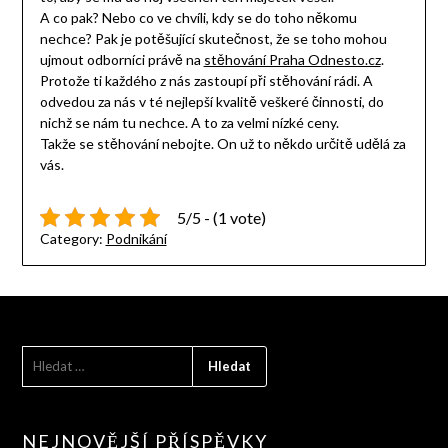
A co pak? Nebo co ve chvíli, kdy se do toho někomu
nechce? Pak je potěšující skutečnost, že se toho mohou
ujmout odborníci právě na
stěhování Praha Odnesto.cz
.
Protože ti každého z nás zastoupí při stěhování rádi. A
odvedou za nás v té nejlepší kvalitě veškeré činnosti, do
nichž se nám tu nechce. A to za velmi nízké ceny.
Takže se stěhování nebojte. On už to někdo určitě udělá za
vás.
5/5 - (1 vote)
Category:
Podnikání
VYHLEDÁVÁNÍ
NEJNOVĚJŠÍ PŘÍSPĚVKY