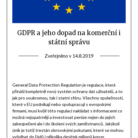
GDPR a jeho dopad na komerční i
státní správu
Zveřejněno v
14.8.2019
General Data Protection Regulation je regulace, která
přináší kompletně nový systém ochrany dat uživatelů, a to
jak pro soukromou, tak i statní sféru. Všechny společností,
které v EU podnikají nebo spolupracují s evropskými
firmami, musí kvůli této regulaci nakládat s informacemi co
možná nejopatrněji a investovat peníze nejen do jejich
zabezpečení ale i do školení svých zaměstnanců. Jakýkoli
únik je totiž trestán obrovskými pokutami, které se mohou
vyšplhat do řádů i několika desítek milionů korun.