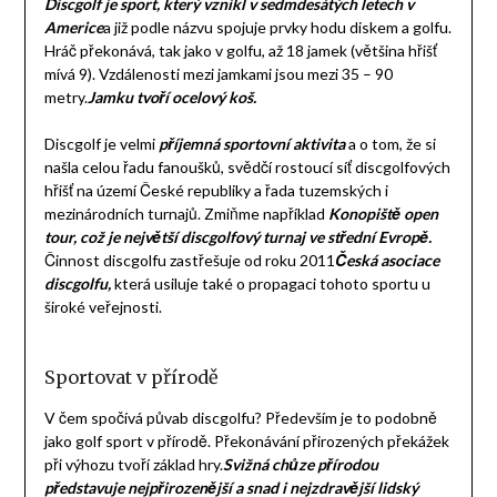
Discgolf je sport, který vznikl v sedmdesátých letech v
Americe
a již podle názvu spojuje prvky hodu diskem a golfu.
Hráč překonává, tak jako v golfu, až 18 jamek (většina hřišť
mívá 9). Vzdálenosti mezi jamkami jsou mezi 35 – 90
metry.
Jamku tvoří ocelový koš.
Discgolf je velmi
příjemná sportovní aktivita
a o tom, že si
našla celou řadu fanoušků, svědčí rostoucí síť discgolfových
hřišť na území České republiky a řada tuzemských i
mezinárodních turnajů. Zmiňme například
Konopiště open
tour, což je největší discgolfový turnaj ve střední Evropě.
Činnost discgolfu zastřešuje od roku 2011
Česká asociace
discgolfu,
která usiluje také o propagaci tohoto sportu u
široké veřejnosti.
Sportovat v přírodě
V čem spočívá půvab discgolfu? Především je to podobně
jako golf sport v přírodě. Překonávání přirozených překážek
při výhozu tvoří základ hry.
Svižná chůze přírodou
představuje nejpřirozenější a snad i nejzdravější lidský