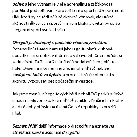
pohyb
a jeho význam je v éře adrenalinu a zážitkovosti
poněkud podceňován. Zároveň tento sport může zaujmout
i lidi, kteří by se rádi nějaké aktivitě věnovali, ale určitá
akčnost některých sportů jim není blízká a uvítali by spíše
elegantní sportovní aktivitu.
Discgolf je dostupný v podstatě všem obyvatelům.
Potenciální zájemci nemusí jako u golfu platit klubové
poplatky ani si pořizovat drahou výbavu. Stačí jen pořídit si
sadu disků. Talíře totiž mění hráč podobně jako golfista
hole. Ovšem ani to není nutné, mnohá hřiště nabízejí
zapůjčení talířů za úplatu,
a proto si hráči mohou tuto
aktivitu vyzkoušet bez počáteční investice.
Jak jsme zmínili, discgolfových hřišť neboli DG parků přibývá
u nás i na Slovensku. První hřiště vzniklo v Nučicích u Prahy
a od té doby přibylo na území České republiky skoro 40
hřišť.
Seznam hřišť
i další informace o discgolfu naleznete
na
stránkách České asociace discgolfu.