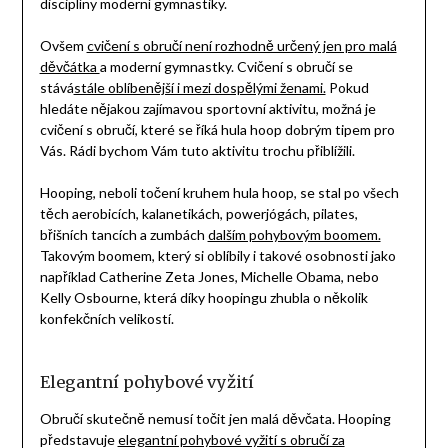
disciplíny moderní gymnastiky.
Ovšem
cvičení s obručí není rozhodně určený jen pro malá
děvčátka
a moderní gymnastky. Cvičení s obručí se
stává
stále oblíbenější i mezi dospělými ženami.
Pokud
hledáte nějakou zajímavou sportovní aktivitu, možná je
cvičení s obručí, které se říká hula hoop dobrým tipem pro
Vás. Rádi bychom Vám tuto aktivitu trochu přiblížili.
Hooping, neboli točení kruhem hula hoop, se stal po všech
těch aerobicích, kalanetikách, powerjógách, pilates,
břišních tancích a zumbách
dalším pohybovým boomem.
Takovým boomem, který si oblíbily i takové osobnosti jako
například Catherine Zeta Jones, Michelle Obama, nebo
Kelly Osbourne, která díky hoopingu zhubla o několik
konfekčních velikostí.
Elegantní pohybové vyžití
Obručí skutečně nemusí točit jen malá děvčata. Hooping
představuje
elegantní pohybové vyžití s obručí za