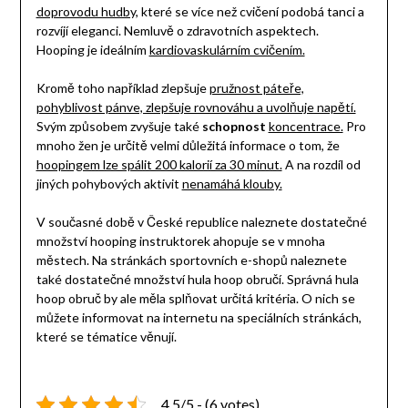
doprovodu hudby,
které se více než cvičení podobá tanci a
rozvíjí eleganci. Nemluvě o zdravotních aspektech.
Hooping je ideálním
kardiovaskulárním cvičením.
Kromě toho například zlepšuje
pružnost páteře,
pohyblivost pánve, zlepšuje rovnováhu a uvolňuje napětí.
Svým způsobem zvyšuje také
schopnost
koncentrace.
Pro
mnoho žen je určitě velmi důležitá informace o tom, že
hoopingem lze spálit 200 kalorií za 30 minut.
A na rozdíl od
jiných pohybových aktivit
nenamáhá klouby.
V současné době v České republice naleznete dostatečné
množství hooping instruktorek ahopuje se v mnoha
městech. Na stránkách sportovních e-shopů naleznete
také dostatečné množství hula hoop obručí. Správná hula
hoop obruč by ale měla splňovat určitá kritéria. O nich se
můžete informovat na internetu na speciálních stránkách,
které se tématice věnují.
4.5/5 - (6 votes)