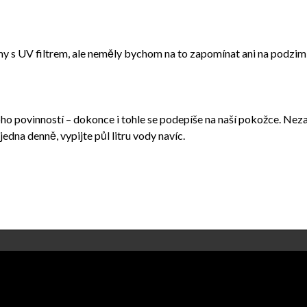
my s UV filtrem, ale neměly bychom na to zapomínat ani na podzim 
noho povinností – dokonce i tohle se podepíše na naší pokožce. Ne
edna denně, vypijte půl litru vody navíc.