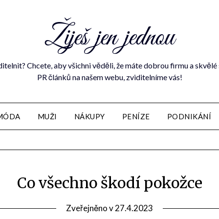
Žiješ jen jednou
ditelnit? Chcete, aby všichni věděli, že máte dobrou firmu a skvě
PR článků na našem webu, zviditelníme vás!
MÓDA
MUŽI
NÁKUPY
PENÍZE
PODNIKÁNÍ
Co všechno škodí pokožce
Zveřejněno v
27.4.2023