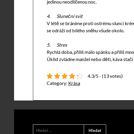
jedinou neodlíčenou noc.
4.
Sluneční svit
V létě se bráníme proti ostrému slunci kré
se odráží od bílého sněhu všude okolo.
5.
Stres
Rychlá doba, příliš málo spánku a příliš m
Úklid zvládne manžel nebo děti, káva stačí j
4.3/5 - (13 votes)
Category:
Krása
VYHLEDÁVÁNÍ