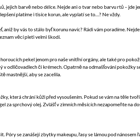
ů, jejich barvě nebo délce. Nejde ani o tvar nebo barvu rtů – jde j
epšení platíme i tisíce korun, ale vyplatí se to…? Ne vždy.
eť, aniž by vás to stálo byť korunu navíc? Rádi vám poradíme. Nejde a
seznam věcí pleti velmi škodí.
horoucích pekel jenom pro naše vnitřní orgány, ale také pro pokožk
ený v odličovadlech či krémech. Opatrně na odmašťování pokožky sér
tě mastnější, aby se zacelila.
y, která chrání kůži před vysoušením. Pokud se vám na těle tvoří š
gel za sprchový olej. Zvlášť v zimních měsících nezapomeňte na d
. Póry se zanášejí zbytky makeupu, řasy se lámou pod nánosem řa