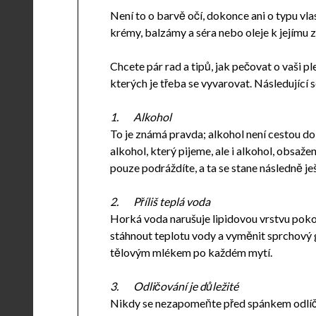
Není to o barvě očí, dokonce ani o typu vlas
krémy, balzámy a séra nebo oleje k jejímu zl
Chcete pár rad a tipů, jak pečovat o vaši pl
kterých je třeba se vyvarovat. Následující 
1.
Alkohol
To je známá pravda; alkohol není cestou do 
alkohol, který pijeme, ale i alkohol, obsaž
pouze podráždíte, a ta se stane následně ješ
2.
Příliš teplá voda
Horká voda narušuje lipidovou vrstvu pokožk
stáhnout teplotu vody a vyměnit sprchový 
tělovým mlékem po každém mytí.
3.
Odličování je důležité
Nikdy se nezapomeňte před spánkem odlíčit