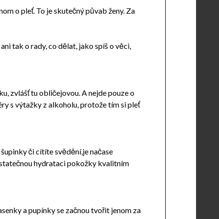
enom o pleť. To je skutečný půvab ženy. Za
ni tak o rady, co dělat, jako spíš o věci,
u, zvlášť tu obličejovou. A nejde pouze o
y s výtažky z alkoholu, protože tím si pleť
upinky či cítíte svědění,je načase
ostatečnou hydrataci pokožky kvalitním
senky a pupínky se začnou tvořit jenom za