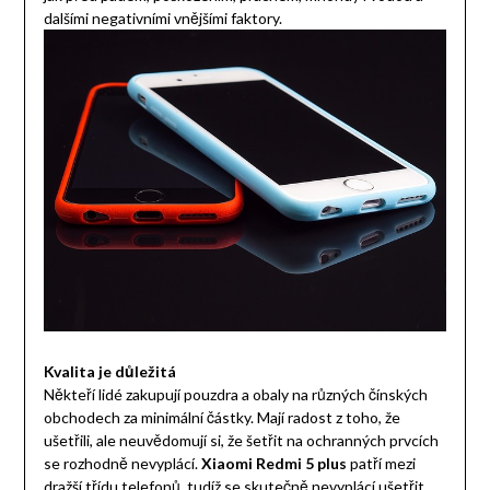
dalšími negativními vnějšími faktory.
Kvalita je důležitá
Někteří lidé zakupují pouzdra a obaly na různých čínských
obchodech za minimální částky. Mají radost z toho, že
ušetřili, ale neuvědomují si, že šetřit na ochranných prvcích
se rozhodně nevyplácí.
Xiaomi Redmi 5 plus
patří mezi
dražší třídu telefonů, tudíž se skutečně nevyplácí ušetřit