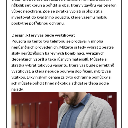
několik set korun a pořídit si obal, který v závěru váš telefon
vůbec neochrání. Zde se zkrátka vyplatí si připlatit a
investovat do kvalitního pouzdra, které vašemu mobilu
poskytne potřebnou ochranu.
Design, který vás bude vystihovat
Pouzdra na tento typ telefonu se prodávají v mnoha
nejrůznějších provedeních. Můžete si tedy vybrat z pestré
škály nejrůznějších
barevných kombinací
,
výrazných i
decentních vzorů
a také různých materiálů. Můžete si
zkrátka vybrat takovou variantu, která vás bude perfektně
vystihovat, a která nebude pouhým doplňkem, nýbrž vaší
vizitkou. Díky
nízkým
cenám za tyto ochranné pomůcky si
jich můžete pořídit hned několik a střídat je třeba podle
nálady.