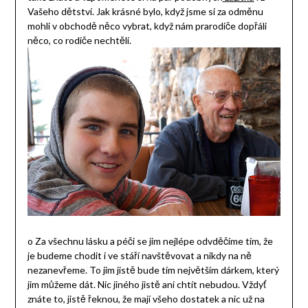
Vašeho dětství. Jak krásné bylo, když jsme si za odměnu
mohli v obchodě něco vybrat, když nám prarodiče dopřáli
něco, co rodiče nechtěli.
o Za všechnu lásku a péči se jim nejlépe odvděčíme tím, že
je budeme chodit i ve stáří navštěvovat a nikdy na ně
nezanevřeme. To jim jistě bude tím největším dárkem, který
jim můžeme dát. Nic jiného jistě ani chtít nebudou. Vždyť
znáte to, jistě řeknou, že mají všeho dostatek a nic už na