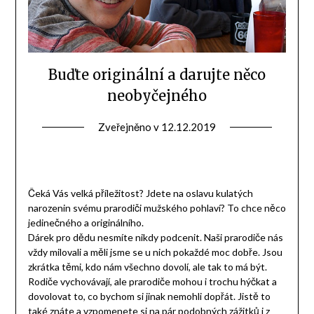
Buďte originální a darujte něco
neobyčejného
Zveřejněno v
12.12.2019
Čeká Vás velká příležitost? Jdete na oslavu kulatých
narozenin svému prarodiči mužského pohlaví? To chce něco
jedinečného a originálního.
Dárek pro dědu
nesmíte nikdy podcenit. Naši prarodiče nás
vždy milovali a měli jsme se u nich pokaždé moc dobře. Jsou
zkrátka těmi, kdo nám všechno dovolí, ale tak to má být.
Rodiče vychovávají, ale prarodiče mohou i trochu hýčkat a
dovolovat to, co bychom si jinak nemohli dopřát. Jistě to
také znáte a vzpomenete si na pár podobných
zážitků
i z