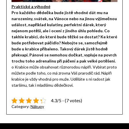
Praktické a výhodné
Pro každého dědečka bude jistě vhodné dát mu na
narozeniny, svátek, na Vánoce nebo na jinou výjimečnou
událost, například kulatiny, perfektní dárek, který
nejenom potěší, ale i ocení z jiného úhlu pohledu. Co
takhle krabici, do které bude těžké se dostat? Ke které
bude potřebovat páčidlo? Nebojte se, samozřejmě
bude u krabice přibaleno. Takový dárek jistě hodně
překvapí. Pánové se nemohou dočkat, vypluje na povrch
trochu toho adrenalinu při páčení a pak velké potěšení.
o Krabice může obsahovat různorodou náplň. Vybírat proto
můžete podle toho, co má zrovna Váš prarodič rád. Náplň
krabice je vždy vhodná pro muže. Uděláte s ní radost jak
staršímu, tak i mladšímu dědečkovi.
4.3/5 - (7 votes)
Category:
Nákupy