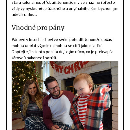
stará kolena nepotřebují. Jenomže my se snažíme i přesto
vždy vymyslet něco úžasného a originálního, čím bychom jim
udělali radost.
Vhodné pro pány
Pánové v letech si hoví ve svém pohodlí. Jenomže občas
mohou udělat výjimku a mohou se cítit jako mladící.
Dopřejte jim tento pocit a dejte jim něco, co je překvapí a
zároveň nakonec i potěší.