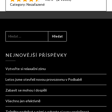
Category:
Nezařazené
VYHLEDÁVÁNÍ
NEJNOVĚJŠÍ PŘÍSPĚVKY
Vytvořte si relaxační zónu
Letos jsme otevřeli novou provozovnu v Podbabě
Zabavit se mohou i dospělí
Všechno jen efektivně
Začněte podnikat s námi a vyberte si svou společnost