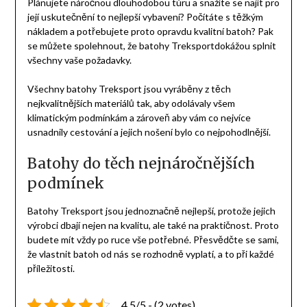
Plánujete náročnou dlouhodobou túru a snažíte se najít pro
její uskutečnění to nejlepší vybavení? Počítáte s těžkým
nákladem a potřebujete proto opravdu kvalitní batoh? Pak
se můžete spolehnout, že batohy Treksportdokážou splnit
všechny vaše požadavky.
Všechny
batohy Treksport
jsou vyráběny z těch
nejkvalitnějších materiálů tak, aby odolávaly všem
klimatickým podmínkám a zároveň aby vám co nejvíce
usnadnily cestování a jejich nošení bylo co nejpohodlnější.
Batohy do těch nejnáročnějších
podmínek
Batohy Treksport jsou jednoznačně nejlepší, protože jejich
výrobci dbají nejen na kvalitu, ale také na praktičnost. Proto
budete mít vždy po ruce vše potřebné. Přesvědčte se sami,
že vlastnit batoh od nás se rozhodně vyplatí, a to při každé
příležitosti.
4.5/5 - (2 votes)