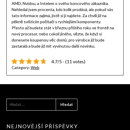
AMD, Nvidou, a Intelem o svého koncového zákazníka.
Nehledal jsem procenta, kdo kolik prodává, ale pokud vás
tato informace zajímá, jistě si ji najdete. Za chvíli již na
pěkně svištícím počítači s rychlejšími komponenty.
Přesto až budete stát v březnu příštího roku ve frontě na
nový procesor, nebo cokoli jiného, vězte, že když si
donesete koupenou věc domů, pro výrobce již bude
zastaralá a bude již mít vyvinutou další novinku.
4.7/5 - (11 votes)
Category:
Web
VYHLEDÁVÁNÍ
NEJNOVĚJŠÍ PŘÍSPĚVKY