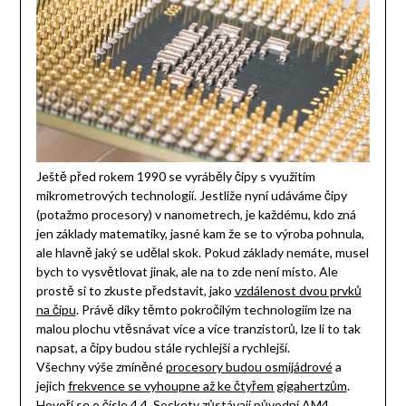
Ještě před rokem 1990 se vyráběly čipy s využitím
mikrometrových technologií. Jestliže nyní udáváme čipy
(potažmo procesory) v nanometrech, je každému, kdo zná
jen základy matematiky, jasné kam že se to výroba pohnula,
ale hlavně jaký se udělal skok. Pokud základy nemáte, musel
bych to vysvětlovat jinak, ale na to zde není místo. Ale
prostě si to zkuste představit, jako
vzdálenost dvou prvků
na čipu
. Právě díky těmto pokročilým technologiím lze na
malou plochu vtěsnávat více a více tranzistorů, lze li to tak
napsat, a čipy budou stále rychlejší a rychlejší.
Všechny výše zmíněné
procesory budou osmijádrové
a
jejich
frekvence se vyhoupne až ke čtyřem gigahertzům
.
Hovoří se o čísle 4,4. Sockety zůstávají původní AM4.