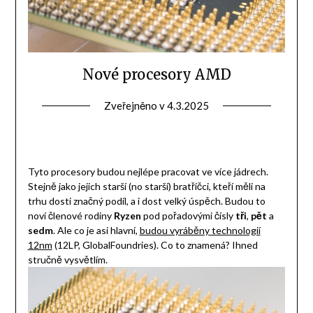
Nové procesory AMD
Zveřejněno v
4.3.2025
Tyto procesory budou nejlépe pracovat ve více jádrech.
Stejně jako jejich starší (no starší) bratříčci, kteří měli na
trhu dosti značný podíl, a i dost velký úspěch. Budou to
noví členové rodiny
Ryzen
pod pořadovými čísly
tři
,
pět
a
sedm
. Ale co je asi hlavní,
budou vyráběny technologií
12nm
(12LP, GlobalFoundries). Co to znamená? Ihned
stručně vysvětlím.