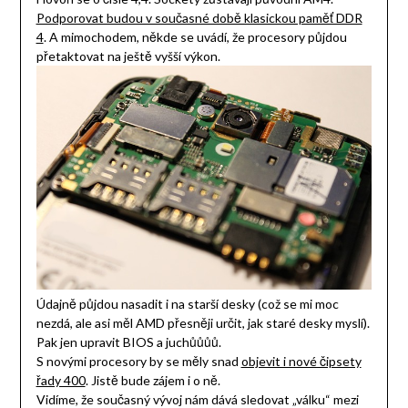
Podporovat budou v současné době klasickou paměť DDR
4
. A mimochodem, někde se uvádí, že procesory půjdou
přetaktovat na ještě vyšší výkon.
Údajně půjdou nasadit i na starší desky (což se mi moc
nezdá, ale asi měl AMD přesněji určit, jak staré desky myslí).
Pak jen upravit BIOS a juchůůůů.
S novými procesory by se měly snad
objevit i nové čipsety
řady 400
. Jistě bude zájem i o ně.
Vidíme, že současný vývoj nám dává sledovat „válku“ mezi